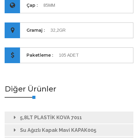
Çap :
85MM
Gramaj :
32,2GR
Paketleme :
105 ADET
Diğer Ürünler
5,8LT PLASTİK KOVA 7011
Su Ağızlı Kapak Mavi KAPAK005