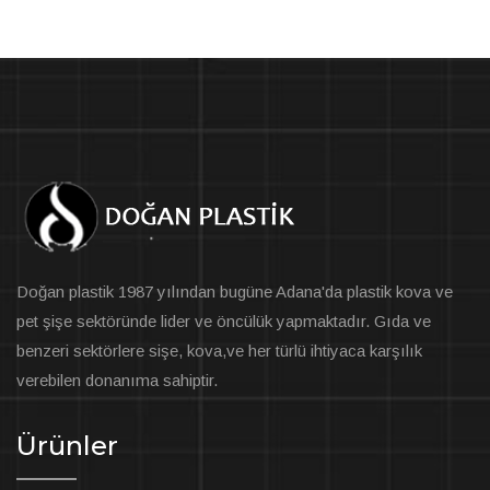
Doğan plastik 1987 yılından bugüne Adana'da plastik kova ve
pet şişe sektöründe lider ve öncülük yapmaktadır. Gıda ve
benzeri sektörlere sişe, kova,ve her türlü ihtiyaca karşılık
verebilen donanıma sahiptir.
Ürünler