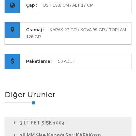
Çap :
ÜST 19,6 CM / ALT 17 CM
Gramaj :
KAPAK 27 GR / KOVA 99 GR / TOPLAM
126 GR
Paketleme :
50 ADET
Diğer Ürünler
3 LT PET ŞİŞE 1004
28 MM Şişe Kapağı Sarı KAPAK020