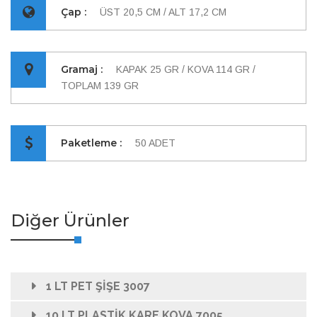
Çap :
ÜST 20,5 CM / ALT 17,2 CM
Gramaj :
KAPAK 25 GR / KOVA 114 GR /
TOPLAM 139 GR
Paketleme :
50 ADET
Diğer Ürünler
1 LT PET ŞİŞE 3007
10 LT PLASTİK KARE KOVA 7005