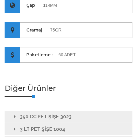
Çap :
114MM
Gramaj :
75GR
Paketleme :
60 ADET
Diğer Ürünler
350 CC PET ŞİŞE 3023
3 LT PET ŞİŞE 1004